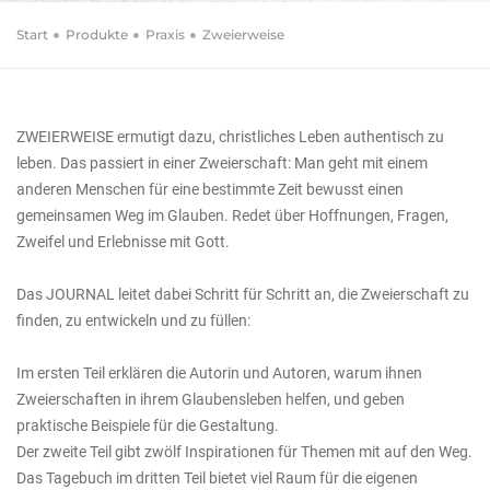
Verena Friebolin (Autor/Autorin), Thorsten Pfister (Autor/Autorin),
Start
Produkte
Praxis
Zweierweise
Schneider (Autor/Autorin)
Zweierweise
Journal für gelebte Jüngerschaft
ZWEIERWEISE ermutigt dazu, christliches Leben authentisch zu
leben. Das passiert in einer Zweierschaft: Man geht mit einem
anderen Menschen für eine bestimmte Zeit bewusst einen
gemeinsamen Weg im Glauben. Redet über Hoffnungen, Fragen,
Zweifel und Erlebnisse mit Gott.
Das JOURNAL leitet dabei Schritt für Schritt an, die Zweierschaft zu
finden, zu entwickeln und zu füllen:
Im ersten Teil erklären die Autorin und Autoren, warum ihnen
Zweierschaften in ihrem Glaubensleben helfen, und geben
praktische Beispiele für die Gestaltung.
Der zweite Teil gibt zwölf Inspirationen für Themen mit auf den Weg.
Das Tagebuch im dritten Teil bietet viel Raum für die eigenen