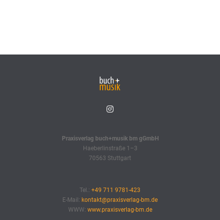
Praxisverlag buch+musik bm gGmbH
Haeberlinstraße 1–3
70563 Stuttgart
Tel.:
+49 711 9781-423
E-Mail:
kontakt@praxisverlag-bm.de
WWW:
www.praxisverlag-bm.de