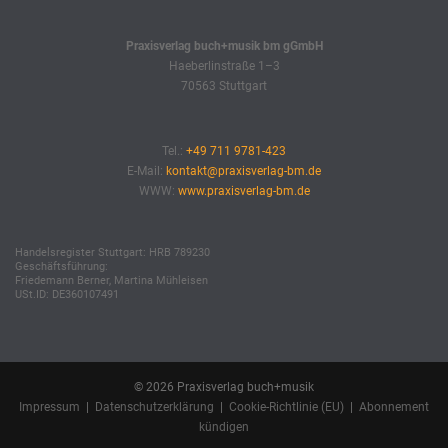
Praxisverlag buch+musik bm gGmbH
Haeberlinstraße 1–3
70563 Stuttgart
Tel.:
+49 711 9781-423
E-Mail:
kontakt@praxisverlag-bm.de
WWW:
www.praxisverlag-bm.de
Handelsregister Stuttgart: HRB 789230
Geschäftsführung:
Friedemann Berner, Martina Mühleisen
USt.ID: DE360107491
© 2026 Praxisverlag buch+musik
Impressum
|
Datenschutzerklärung
|
Cookie-Richtlinie (EU)
|
Abonnement
kündigen