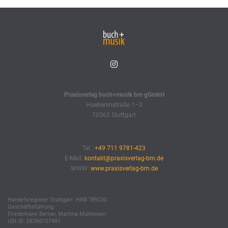
Praxisverlag buch+musik bm gGmbH
Haeberlinstraße 1–3
70563 Stuttgart
Tel.:
+49 711 9781-423
E-Mail:
kontakt@praxisverlag-bm.de
WWW:
www.praxisverlag-bm.de
Handelsregister Stuttgart: HRB 789230
Geschäftsführung:
Friedemann Berner, Martina Mühleisen
USt.ID: DE360107491