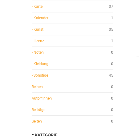
- Karte
37
- Kalender
1
- Kunst
35
- Lizenz
1
- Noten
0
- Kleidung
0
- Sonstige
45
Reihen
0
Autor*innen
0
Beiträge
0
Seiten
0
KATEGORIE