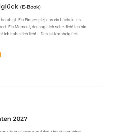
lglück
(E-Book)
 beruhigt. Ein Fingerspiel, das ein Lächeln ins
ert. Ein Moment, der sagt: Ich sehe dich! Ich bin
h! Ich habe dich lieb! – Das ist Krabbelglück.
ten 2027
 zur Jahreslosung und den Monatssprüchen,