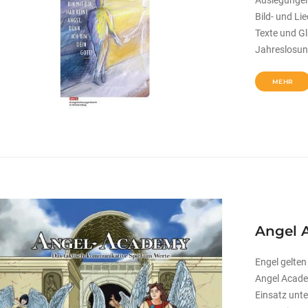
Bild- und Li
Texte und G
Jahreslosun
MEHR
Angel 
Engel gelten
Angel Academ
Einsatz unt