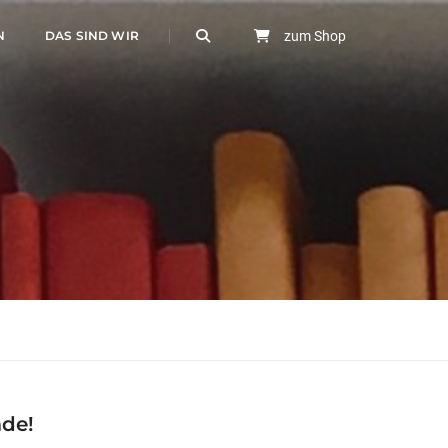
N
DAS SIND WIR
zum Shop
ade!