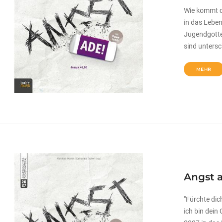
Wie kommt d
in das Lebe
Jugendgottes
sind untersc
MEHR
Angst 
"Fürchte dich
ich bin dein