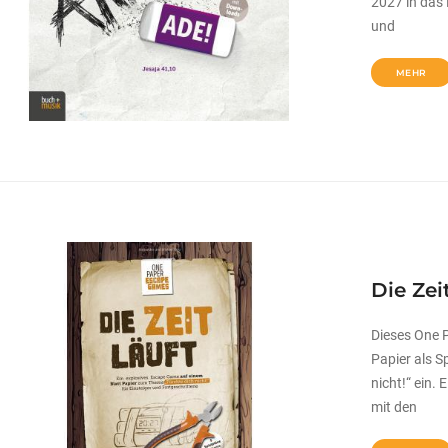
2027 in das
und
MEHR
Die Zeit
Dieses One 
Papier als S
nicht!“ ein.
mit den