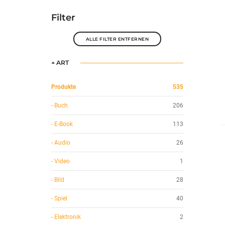
Filter
ALLE FILTER ENTFERNEN
ART
Produkte
535
- Buch
206
- E-Book
113
- Audio
26
- Video
1
- Bild
28
- Spiel
40
- Elektronik
2