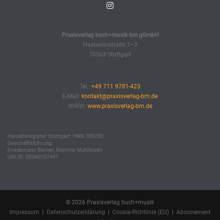
Praxisverlag buch+musik bm gGmbH
Haeberlinstraße 1–3
70563 Stuttgart
Tel.:
+49 711 9781-423
E-Mail:
kontakt@praxisverlag-bm.de
WWW:
www.praxisverlag-bm.de
Handelsregister Stuttgart: HRB 789230
Geschäftsführung:
Friedemann Berner, Martina Mühleisen
USt.ID: DE360107491
© 2026 Praxisverlag buch+musik
Impressum
|
Datenschutzerklärung
|
Cookie-Richtlinie (EU)
|
Abonnement