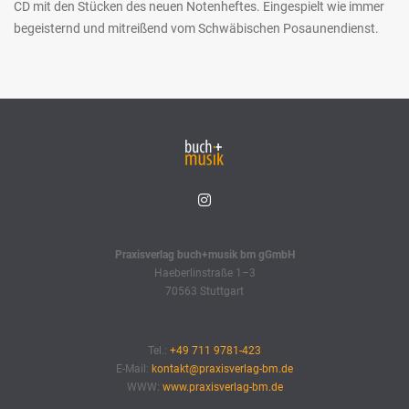
CD mit den Stücken des neuen Notenheftes. Eingespielt wie immer
begeisternd und mitreißend vom Schwäbischen Posaunendienst.
Praxisverlag buch+musik bm gGmbH
Haeberlinstraße 1–3
70563 Stuttgart
Tel.:
+49 711 9781-423
E-Mail:
kontakt@praxisverlag-bm.de
WWW:
www.praxisverlag-bm.de