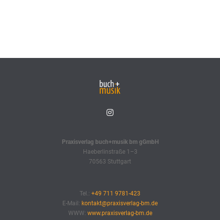
Praxisverlag buch+musik bm gGmbH
Haeberlinstraße 1–3
70563 Stuttgart
Tel.:
+49 711 9781-423
E-Mail:
kontakt@praxisverlag-bm.de
WWW:
www.praxisverlag-bm.de