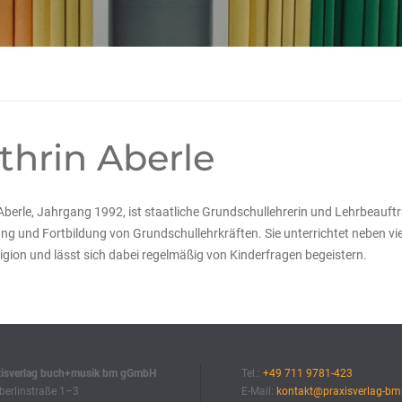
thrin Aberle
Aberle, Jahrgang 1992, ist staatliche Grundschullehrerin und Lehrbeauft
ng und Fortbildung von Grundschullehrkräften. Sie unterrichtet neben v
igion und lässt sich dabei regelmäßig von Kinderfragen begeistern.
xisverlag buch+musik bm gGmbH
Tel.:
+49 711 9781-423
erlinstraße 1–3
E-Mail:
kontakt@praxisverlag-bm