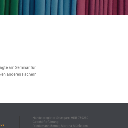
ragte am Seminar für
ielen anderen Fächern
Handelsregister Stuttgart: HRB 789230
Geschäftsführung:
.de
Friedemann Berner, Martina Mühleisen