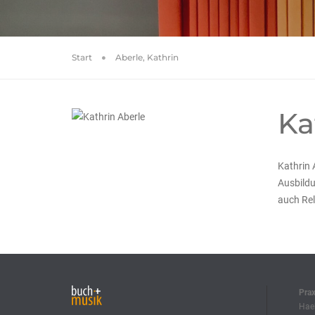
Start
Aberle, Kathrin
Ka
Kathrin 
Ausbildu
auch Rel
Pra
Haeb