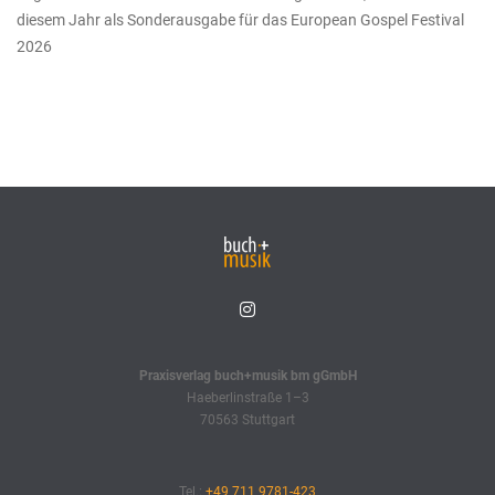
diesem Jahr als Sonderausgabe für das European Gospel Festival
2026
Praxisverlag buch+musik bm gGmbH
Haeberlinstraße 1–3
70563 Stuttgart
Tel.:
+49 711 9781-423