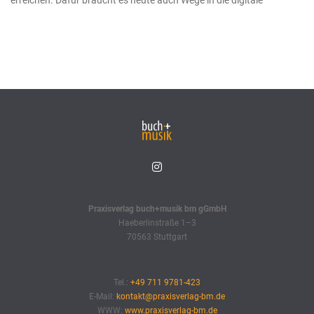
erreichen. Dafür braucht es heute auch Wege in die digitale
Praxisverlag buch+musik bm gGmbH
Haeberlinstraße 1–3
70563 Stuttgart
Tel.:
+49 711 9781-423
E-Mail:
kontakt@praxisverlag-bm.de
WWW:
www.praxisverlag-bm.de