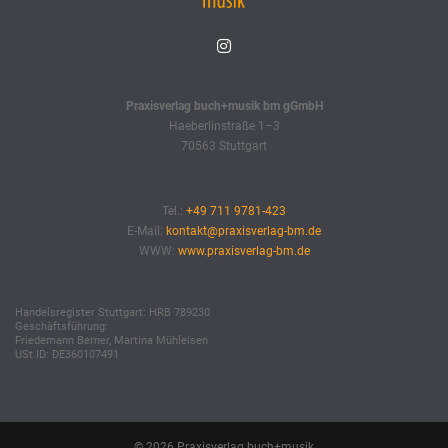
Praxisverlag buch+musik bm gGmbH
Haeberlinstraße 1–3
70563 Stuttgart
Tel.:
+49 711 9781-423
E-Mail:
kontakt@praxisverlag-bm.de
WWW:
www.praxisverlag-bm.de
Handelsregister Stuttgart: HRB 789230
Geschäftsführung:
Friedemann Berner, Martina Mühleisen
USt.ID: DE360107491
© 2026 Praxisverlag buch+musik