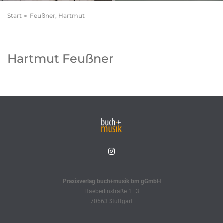
Start
Feußner, Hartmut
Hartmut Feußner
Praxisverlag buch+musik bm gGmbH
Haeberlinstraße 1–3
70563 Stuttgart