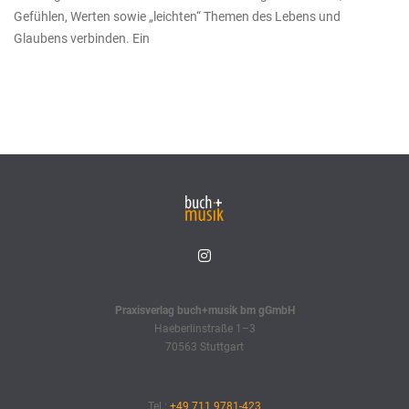
Gefühlen, Werten sowie „leichten“ Themen des Lebens und
Glaubens verbinden. Ein
Praxisverlag buch+musik bm gGmbH
Haeberlinstraße 1–3
70563 Stuttgart
Tel.:
+49 711 9781-423