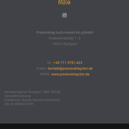
Praxisverlag buch+musik bm gGmbH
Haeberlinstraße 1–3
70563 Stuttgart
Tel.:
+49 711 9781-423
E-Mail:
kontakt@praxisverlag-bm.de
WWW:
www.praxisverlag-bm.de
Handelsregister Stuttgart: HRB 789230
Geschäftsführung:
Friedemann Berner, Martina Mühleisen
USt.ID: DE360107491