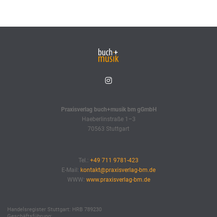
Praxisverlag buch+musik bm gGmbH
Haeberlinstraße 1–3
70563 Stuttgart
Tel.:
+49 711 9781-423
E-Mail:
kontakt@praxisverlag-bm.de
WWW:
www.praxisverlag-bm.de
Handelsregister Stuttgart: HRB 789230
Geschäftsführung: