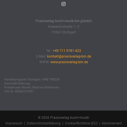
Praxisverlag buch+musik bm gGmbH
Haeberlinstraße 1–3
70563 Stuttgart
Tel.:
+49 711 9781-423
E-Mail:
kontakt@praxisverlag-bm.de
WWW:
www.praxisverlag-bm.de
Handelsregister Stuttgart: HRB 789230
Geschäftsführung:
Friedemann Berner, Martina Mühleisen
USt.ID: DE360107491
© 2026 Praxisverlag buch+musik
Impressum
|
Datenschutzerklärung
|
Cookie-Richtlinie (EU)
|
Abonnement