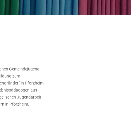
lischen Gemeindejugend
bildung zum
hengründer“ in Pforzheim
rlebnispädagogen aus
ngelischen Jugendarbeit
ern in Pforzheim.