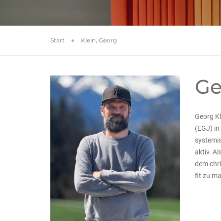
Start
Klein, Georg
Ge
Georg Kl
(EGJ) in
systemis
aktiv. A
dem chri
fit zu m