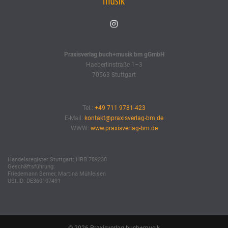
Praxisverlag buch+musik bm gGmbH
Haeberlinstraße 1–3
70563 Stuttgart
Tel.:
+49 711 9781-423
E-Mail:
kontakt@praxisverlag-bm.de
WWW:
www.praxisverlag-bm.de
Handelsregister Stuttgart: HRB 789230
Geschäftsführung:
Friedemann Berner, Martina Mühleisen
USt.ID: DE360107491
© 2026 Praxisverlag buch+musik