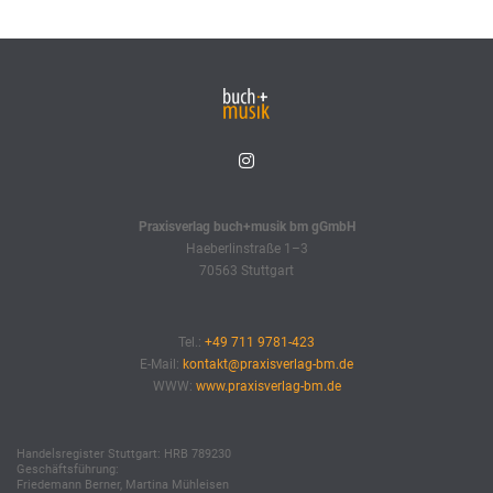
Praxisverlag buch+musik bm gGmbH
Haeberlinstraße 1–3
70563 Stuttgart
Tel.:
+49 711 9781-423
E-Mail:
kontakt@praxisverlag-bm.de
WWW:
www.praxisverlag-bm.de
Handelsregister Stuttgart: HRB 789230
Geschäftsführung:
Friedemann Berner, Martina Mühleisen