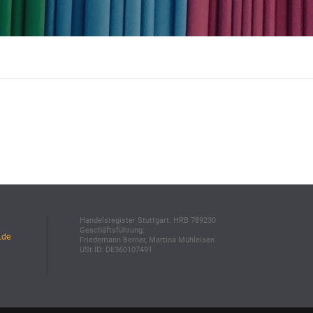
Handelsregister Stuttgart: HRB 789230
Geschäftsführung:
.de
Friedemann Berner, Martina Mühleisen
USt.ID: DE360107491