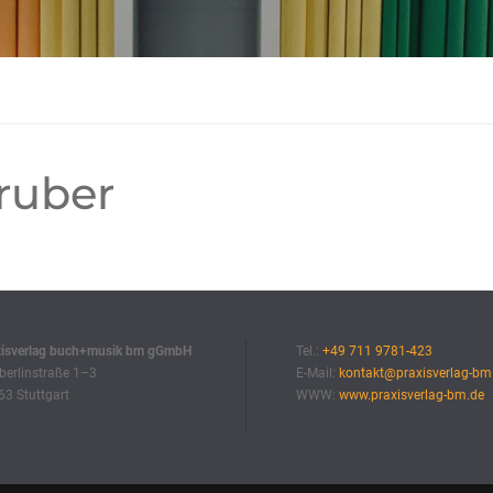
ruber
xisverlag buch+musik bm gGmbH
Tel.:
+49 711 9781-423
erlinstraße 1–3
E-Mail:
kontakt@praxisverlag-bm
3 Stuttgart
WWW:
www.praxisverlag-bm.de