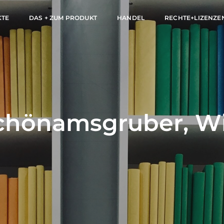
KTE
DAS + ZUM PRODUKT
HANDEL
RECHTE+LIZENZE
chönamsgruber, Wil