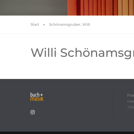
Start
Schönamsgruber, Willi
Willi Schönamsg
Pra
Haeb
7056