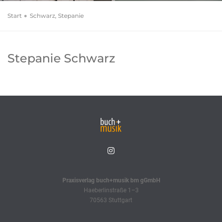
Start
Schwarz, Stepanie
Stepanie Schwarz
Praxisverlag buch+musik bm gGmbH
Haeberlinstraße 1–3
70563 Stuttgart