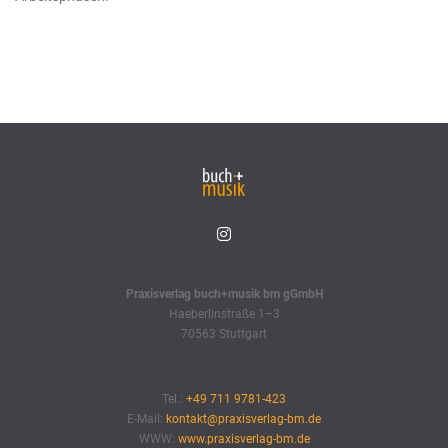
Praxisverlag buch+musik bm gGmbH
Haeberlinstraße 1–3
70563 Stuttgart
Tel.:
+49 711 9781-423
E-Mail:
kontakt@praxisverlag-bm.de
WWW:
www.praxisverlag-bm.de