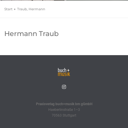
Start
Traub, Hermann
Hermann Traub
Praxisverlag buch+musik bm gGmbH
Haeberlinstraße 1–3
70563 Stuttgart