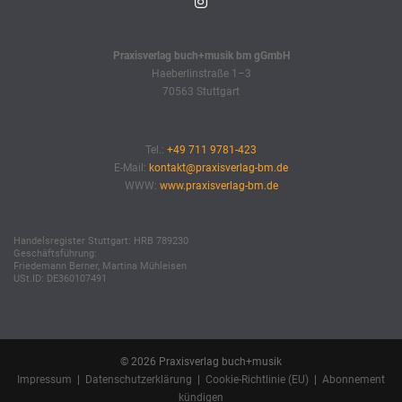
Praxisverlag buch+musik bm gGmbH
Haeberlinstraße 1–3
70563 Stuttgart
Tel.:
+49 711 9781-423
E-Mail:
kontakt@praxisverlag-bm.de
WWW:
www.praxisverlag-bm.de
Handelsregister Stuttgart: HRB 789230
Geschäftsführung:
Friedemann Berner, Martina Mühleisen
USt.ID: DE360107491
© 2026 Praxisverlag buch+musik
Impressum
|
Datenschutzerklärung
|
Cookie-Richtlinie (EU)
|
Abonnement
kündigen