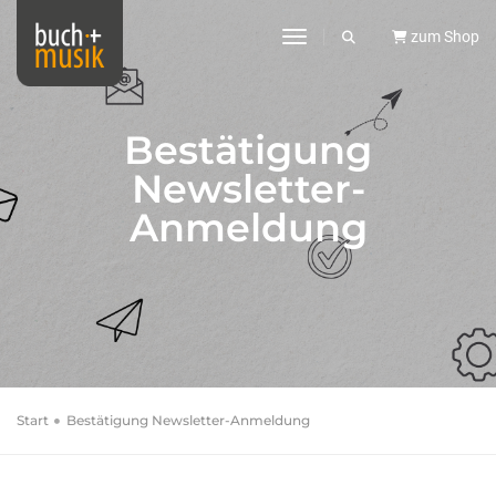
toggle navigation
zum Shop
Bestätigung
Newsletter-
Anmeldung
Start
Bestätigung Newsletter-Anmeldung