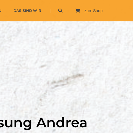
N
DAS SIND WIR
zum Shop
osung Andrea