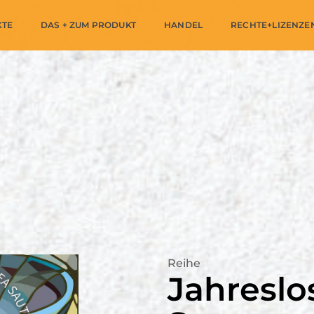
KTE
DAS + ZUM PRODUKT
HANDEL
RECHTE+LIZENZE
Reihe
Jahresl