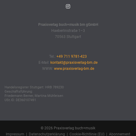
Praxisverlag buch+musik bm gGmbH
Haeberlinstraße 1–3
70563 Stuttgart
Tel.:
+49 711 9781-423
E-Mail:
kontakt@praxisverlag-bm.de
WWW:
www.praxisverlag-bm.de
Handelsregister Stuttgart: HRB 789230
Geschäftsführung:
Friedemann Berner, Martina Mühleisen
USt.ID: DE360107491
© 2026 Praxisverlag buch+musik
Impressum
|
Datenschutzerklärung
|
Cookie-Richtlinie (EU)
|
Abonnement