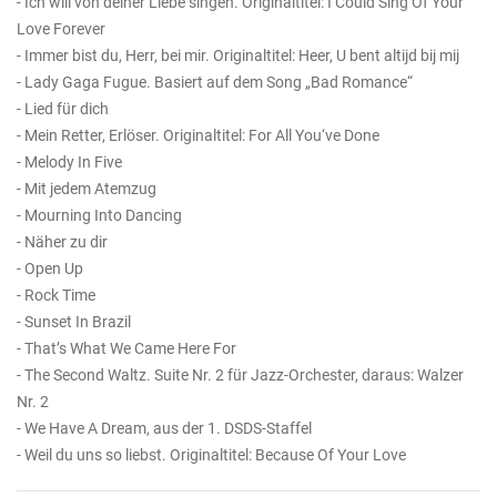
- Ich will von deiner Liebe singen. Originaltitel: I Could Sing Of Your
Love Forever
- Immer bist du, Herr, bei mir. Originaltitel: Heer, U bent altijd bij mij
- Lady Gaga Fugue. Basiert auf dem Song „Bad Romance“
- Lied für dich
- Mein Retter, Erlöser. Originaltitel: For All You‘ve Done
- Melody In Five
- Mit jedem Atemzug
- Mourning Into Dancing
- Näher zu dir
- Open Up
- Rock Time
- Sunset In Brazil
- That’s What We Came Here For
- The Second Waltz. Suite Nr. 2 für Jazz-Orchester, daraus: Walzer
Nr. 2
- We Have A Dream, aus der 1. DSDS-Staffel
- Weil du uns so liebst. Originaltitel: Because Of Your Love