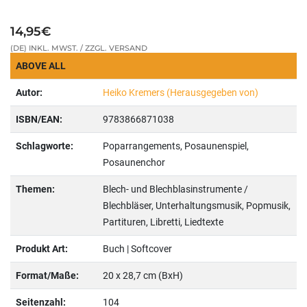
14,95€
(DE) INKL. MWST. / ZZGL. VERSAND
ABOVE ALL
Autor:
Heiko Kremers (Herausgegeben von)
ISBN/EAN:
9783866871038
Schlagworte:
Poparrangements, Posaunenspiel,
Posaunenchor
Themen:
Blech- und Blechblasinstrumente /
Blechbläser, Unterhaltungsmusik, Popmusik,
Partituren, Libretti, Liedtexte
Produkt Art:
Buch | Softcover
Format/Maße:
20 x 28,7 cm (BxH)
Seitenzahl:
104