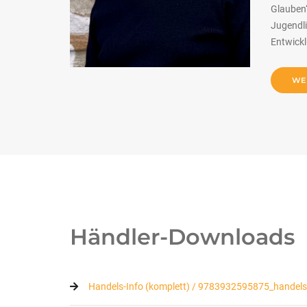
Glauben“
Jugendli
Entwickl
WE
Händler-Downloads
Handels-Info (komplett) / 9783932595875_handels_