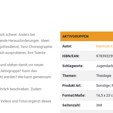
och schwer. Anders bei
AKTIVGRUPPEN
nnende Herausforderungen. Ideen
Autor:
Reinhold K
gottesdienst, Tanz-Choreographie
ch ausprobieren, ihre Talente
ISBN/EAN:
97839325
und stehen damit vor neuen
Schlagworte:
Jugendarbe
r Aktivgruppe? Kann das
Themen:
Theologie
acht werden? Wie kann gemeinsam
Produkt Art:
Sonstige |
ührlich beschrieben. Zudem
Format/Maße:
16,5 x 23 
 Videos und Fotos ergänzt dieses
Seitenzahl:
368