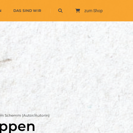
N
DAS SIND WIR
zum Shop
vom Schemm (Autor/Autorin)
uppen