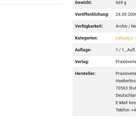
Gewicht:
669 g
Veröffentlichung:
24.09.200
Verfügbarkeit:
Archiv / N
Kategorien:
Leitung u. 
Auflage:
1 / 1., Auf
Verlag:
Praxisver
Hersteller:
Praxisver
Haeberlins
70563 Stut
Deutschla
E-Mail: ko
Telefon: +