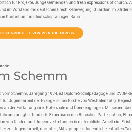
rtlich für Projekte, Junge Gemeinden und fresh expressions of church. A
und im Vorstand der deutschen Fresh X-Bewegung, Guardian im „Order of 
che Kunterbunt“ im deutschsprachigen Raum.
ITERE PRODUKTE VON REINHOLD KREBS
torin
om Schemm
d vom Schemm, Jahrgang 1974, ist Diplom-Sozialpädagoge und CVJM-Sek
 für Jugendarbeit der Evangelischen Kirche von Westfalen tätig. Begeister
 an der Entfaltung ihrer Potenziale und Überzeugungen. Mit seiner über
fahrung bringt er fundierte Expertise in den Bereichen Partizipation, Eh
on von Kinder- und Jugendvertretungen in die kirchliche Arbeit ein. Er i
er zur Jugendarbeit, darunter „Aktivgruppen: Jugendliche entfalten Tal