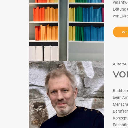
verantwo
Leitung 
von „Kir
WE
Autor/Au
v
Burkhar
beim Amt
Menschen
Berufser
Konzepti
Fachbüch