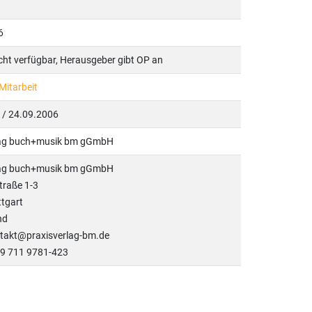
6
icht verfügbar, Herausgeber gibt OP an
Mitarbeit
l. / 24.09.2006
lag buch+musik bm gGmbH
lag buch+musik bm gGmbH
traße 1-3
tgart
nd
ntakt@praxisverlag-bm.de
49 711 9781-423