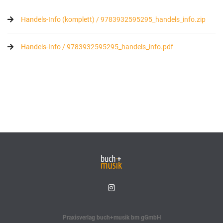
Handels-Info (komplett) / 9783932595295_handels_info.zip
Handels-Info / 9783932595295_handels_info.pdf
Praxisverlag buch+musik bm gGmbH