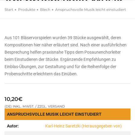
Anspruchsvolle Musik
leicht einstudiert
Start
Produkte
Blech
Anspruchsvolle Musik leicht einstudiert
101 Bläservorspiele zum Evangelischen
Gesangbuch
Aus 101 Bläservorspielen wurden 39 Stücke ausgewählt, deren
Kompositionen hier näher erläutert sind. Nach einer ausführlichen
Besprechung helfen praxisnahe Tipps dem Posaunenchorleiter
beim Einstudieren der Stücke. Ergänzende Empfehlungen zu
Einblas-Übungen, zur Gestaltung und für die Reihenfolge der
Probenschritte erleichtern das Einüben.
10,20€
(DE) INKL. MWST. / ZZGL. VERSAND
ANSPRUCHSVOLLE MUSIK LEICHT EINSTUDIERT
Autor:
Karl-Heinz Saretzki (Herausgegeben von)