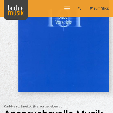
toggle navigation
zum Shop
Karl-Heinz Saretzki (Herausgegeben von)