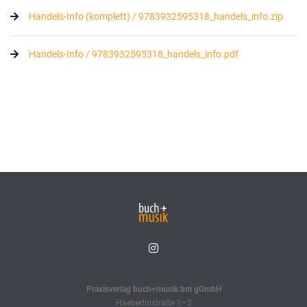
Handels-Info (komplett) / 9783932595318_handels_info.zip
Handels-Info / 9783932595318_handels_info.pdf
Praxisverlag buch+musik bm gGmbH
Haeberlinstraße 1–3