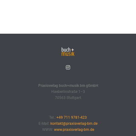
Praxisverlag buch+musik bm gGmbH
Haeberlinstraße 1–3
70563 Stuttgart
Tel.:
+49 711 9781-423
E-Mail:
kontakt@praxisverlag-bm.de
WWW:
www.praxisverlag-bm.de