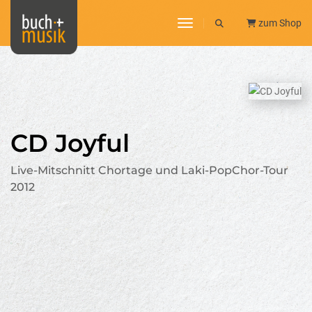
toggle navigation
zum Shop
CD Joyful
Live-Mitschnitt Chortage und Laki-PopChor-Tour
2012