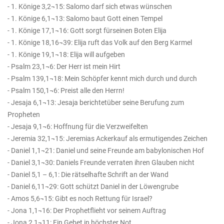
- 1. Könige 3,2¬15: Salomo darf sich etwas wünschen
- 1. Könige 6,1¬13: Salomo baut Gott einen Tempel
- 1. Könige 17,1¬16: Gott sorgt fürseinen Boten Elija
- 1. Könige 18,16¬39: Elija ruft das Volk auf den Berg Karmel
- 1. Könige 19,1¬18: Elija will aufgeben
- Psalm 23,1¬6: Der Herr ist mein Hirt
- Psalm 139,1¬18: Mein Schöpfer kennt mich durch und durch
- Psalm 150,1¬6: Preist alle den Herrn!
- Jesaja 6,1¬13: Jesaja berichtetüber seine Berufung zum
Propheten
- Jesaja 9,1¬6: Hoffnung für die Verzweifelten
- Jeremia 32,1¬15: Jeremias Ackerkauf als ermutigendes Zeichen
- Daniel 1,1¬21: Daniel und seine Freunde am babylonischen Hof
- Daniel 3,1¬30: Daniels Freunde verraten ihren Glauben nicht
- Daniel 5,1 – 6,1: Die rätselhafte Schrift an der Wand
- Daniel 6,11¬29: Gott schützt Daniel in der Löwengrube
- Amos 5,6¬15: Gibt es noch Rettung für Israel?
- Jona 1,1¬16: Der Prophetflieht vor seinem Auftrag
- Jona 2,1¬11: Ein Gebet in höchster Not