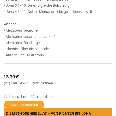
- Jona 3,1¬10: Die erfolgreiche Bußpredigt
- Jona 4,1¬11: Gottes Menschenliebe geht Jona zu weit
Anhang
- Methoden "begegnen"
- Methoden "auseinandersetzen"
- Methoden "übertragen"
- Übersichtüber die Methoden
- Autorin und Illustratorin
16,99€
(DE) INKL. MWST. / ZZGL. VERSAND
Alternative Varianten:
BUCH | HARDCOVER
DIE METHODENBIBEL AT – VON RICHTER BIS JONA