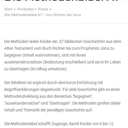
– Von Richter bis Jona
Start
Produkte
Praxis
Die Methodenbibel AT – Von Richter bis Jona
37 Bibeltexte – 111 Methoden für Kinder von 6 bis 12
Jahren: begegnen, auseinandersetzen, übertragen
Die Methoden laden Kinder ein, 37 biblischen Geschichten aus dem
Alten Testament vom Buch Richter bis zum Propheten Jona zu
begegnen (Inhalt wahrnehmen), sich mit ihnen
auseinanderzusetzen (Bedeutung erschließen) und sie in ihr Leben
zu übertragen (im Alltag umsetzen).
Der Bibeltext ist ergänzt durch eine kurze Einführung mit
Begriffserklärungen abgedruckt. Für jede Geschichte gibt es einen
Methodendreiklang aus den Bereichen "begegnen",
"auseinandersetzen" und "übertragen". Die Methoden greifen dabei
Inhalt und Thematik der jeweiligen Geschichte auf.
Die Methodenbibel schafft Zugänge, damit Kinder von 6 bis 12