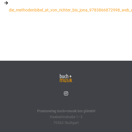
die_methodenbibel_at_von_richter_bis_jona_9783866872998_web_
Praxisverlag buch+musik bm gGmbH
Haeberlinstraße 1–3
70563 Stuttgart