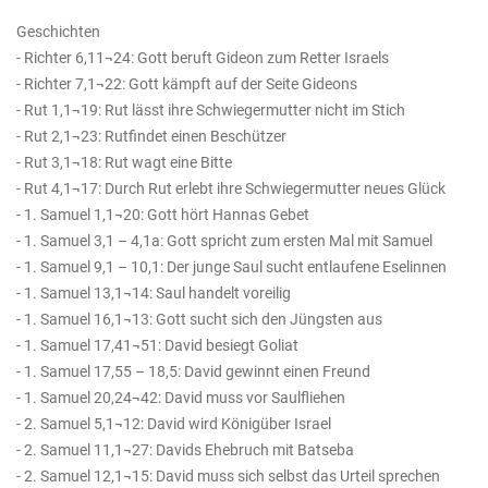
Geschichten
- Richter 6,11¬24: Gott beruft Gideon zum Retter Israels
- Richter 7,1¬22: Gott kämpft auf der Seite Gideons
- Rut 1,1¬19: Rut lässt ihre Schwiegermutter nicht im Stich
- Rut 2,1¬23: Rutfindet einen Beschützer
- Rut 3,1¬18: Rut wagt eine Bitte
- Rut 4,1¬17: Durch Rut erlebt ihre Schwiegermutter neues Glück
- 1. Samuel 1,1¬20: Gott hört Hannas Gebet
- 1. Samuel 3,1 – 4,1a: Gott spricht zum ersten Mal mit Samuel
- 1. Samuel 9,1 – 10,1: Der junge Saul sucht entlaufene Eselinnen
- 1. Samuel 13,1¬14: Saul handelt voreilig
- 1. Samuel 16,1¬13: Gott sucht sich den Jüngsten aus
- 1. Samuel 17,41¬51: David besiegt Goliat
- 1. Samuel 17,55 – 18,5: David gewinnt einen Freund
- 1. Samuel 20,24¬42: David muss vor Saulfliehen
- 2. Samuel 5,1¬12: David wird Königüber Israel
- 2. Samuel 11,1¬27: Davids Ehebruch mit Batseba
- 2. Samuel 12,1¬15: David muss sich selbst das Urteil sprechen