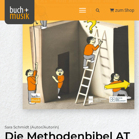
toggle navigation
zum Shop
Sara Schmidt (Autor/Autorin)
Die Methodenbibel AT