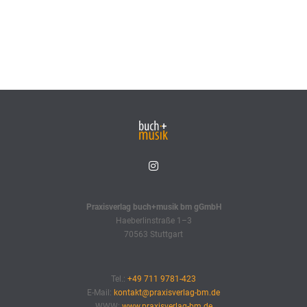
Praxisverlag buch+musik bm gGmbH
Haeberlinstraße 1–3
70563 Stuttgart
Tel.:
+49 711 9781-423
E-Mail:
kontakt@praxisverlag-bm.de
WWW:
www.praxisverlag-bm.de