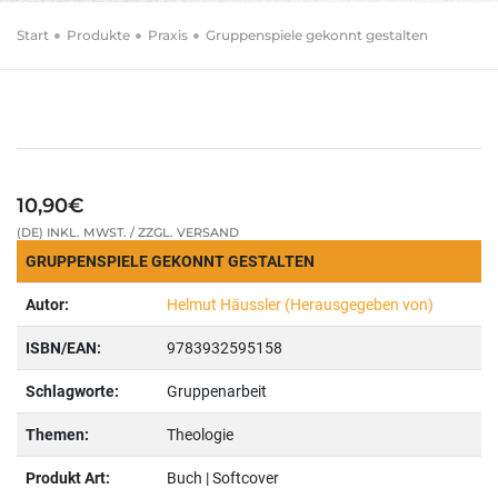
Helmut Häussler (Herausgegeben von)
Start
Produkte
Praxis
Gruppenspiele gekonnt gestalten
Gruppenspiele
gekonnt gestalten
Kreative Spielideen für junge Leute
10,90€
(DE) INKL. MWST. / ZZGL. VERSAND
GRUPPENSPIELE GEKONNT GESTALTEN
Autor:
Helmut Häussler (Herausgegeben von)
ISBN/EAN:
9783932595158
Schlagworte:
Gruppenarbeit
Themen:
Theologie
Produkt Art:
Buch | Softcover