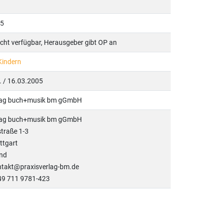
05
icht verfügbar, Herausgeber gibt OP an
Kindern
l. / 16.03.2005
rlag buch+musik bm gGmbH
rlag buch+musik bm gGmbH
traße 1-3
ttgart
nd
ontakt@praxisverlag-bm.de
+49 711 9781-423