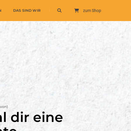
N
DAS SIND WIR
zum Shop
 von)
l dir eine