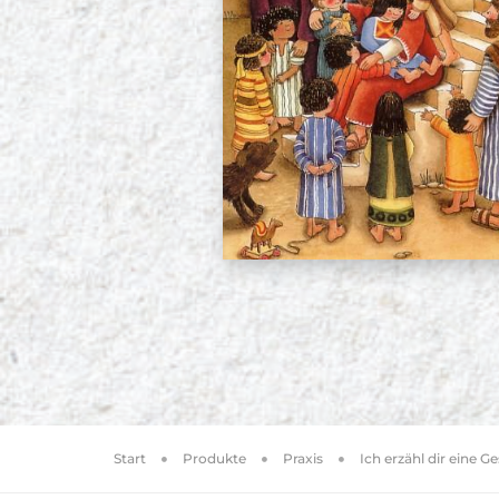
Start
Produkte
Praxis
Ich erzähl dir eine G