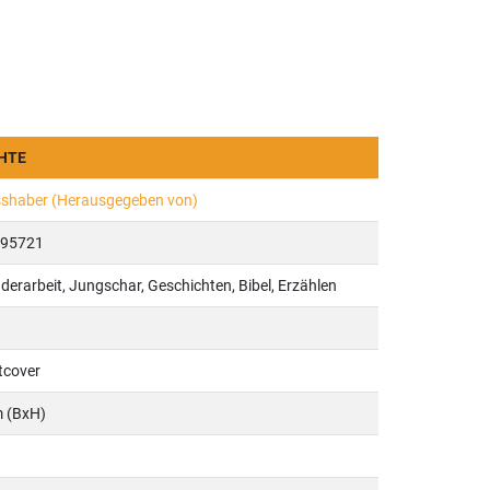
CHTE
shaber (Herausgegeben von)
95721
nderarbeit, Jungschar, Geschichten, Bibel, Erzählen
tcover
m (BxH)