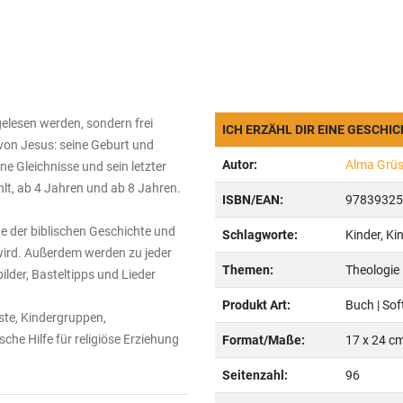
gelesen werden, sondern frei
ICH ERZÄHL DIR EINE GESCHI
 von Jesus: seine Geburt und
Autor:
Alma Grüs
ine Gleichnisse und sein letzter
lt, ab 4 Jahren und ab 8 Jahren.
ISBN/EAN:
97839325
e der biblischen Geschichte und
Schlagworte:
Kinder, Ki
 wird. Außerdem werden zu jeder
Themen:
Theologie
lder, Basteltipps und Lieder
Produkt Art:
Buch | Sof
ste, Kindergruppen,
che Hilfe für religiöse Erziehung
Format/Maße:
17 x 24 c
Seitenzahl:
96