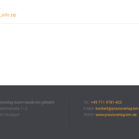
info.zip
xisverlag buch+musik bm gGmbH
Tel.:
+49 711 9781-423
erlinstraße 1–3
E-Mail:
kontakt@praxisverlag-bm
3 Stuttgart
WWW:
www.praxisverlag-bm.de