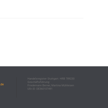
Handelsregister Stuttgart: HRB 789230
Geschäftsführung:
.de
Friedemann Berner, Martina Mühleisen
USt.ID: DE360107491