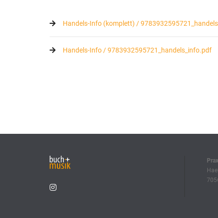
Handels-Info (komplett) / 9783932595721_handels_
Handels-Info / 9783932595721_handels_info.pdf
Pra
Haeb
7056