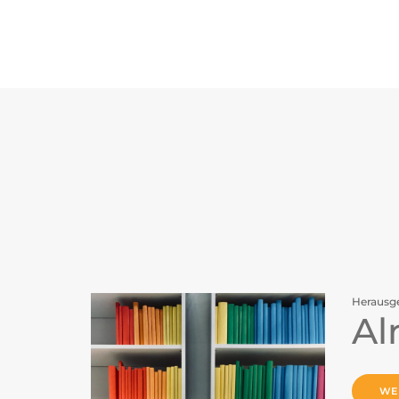
Herausg
Al
WE