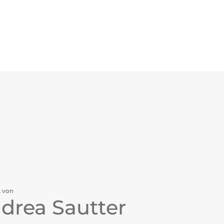
t von
drea Sautter