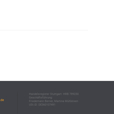
Handelsregister Stuttgart: HRB 789230
Geschäftsführung:
.de
Friedemann Berner, Martina Mühleisen
USt.ID: DE360107491