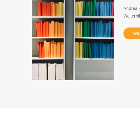
Andrea S
Weiterbi
WE