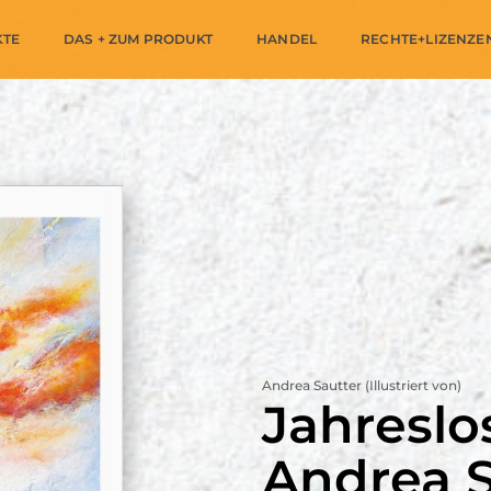
KTE
DAS + ZUM PRODUKT
HANDEL
RECHTE+LIZENZE
Andrea Sautter (Illustriert von)
Jahreslo
Andrea S