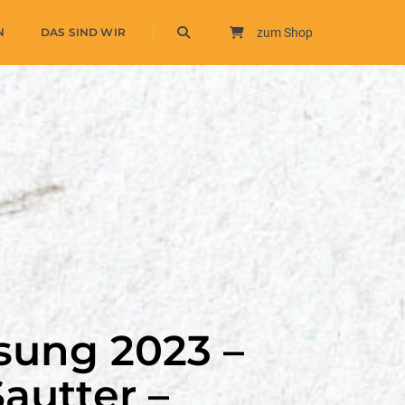
N
DAS SIND WIR
zum Shop
sung 2023 –
autter –