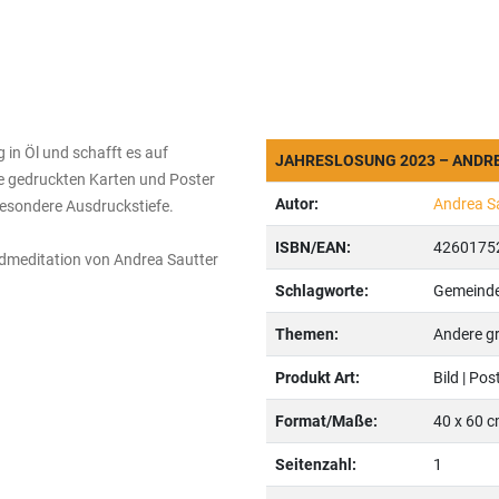
 in Öl und schafft es auf
JAHRESLOSUNG 2023 – ANDRE
ie gedruckten Karten und Poster
Autor:
Andrea Sau
 besondere Ausdruckstiefe.
ISBN/EAN:
4260175
ildmeditation von Andrea Sautter
Schlagworte:
Gemeindea
Themen:
Andere gr
Produkt Art:
Bild | Pos
Format/Maße:
40 x 60 
Seitenzahl:
1