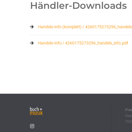
Händler-Downloads
Handels-Info (komplett) / 4260175273296_handels_
Handels-Info / 4260175273296_handels_info.pdf
Pra
Haeb
7056