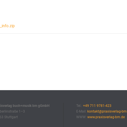
info.zip
xisverlag buch+musik bm gGmbH
Tel.:
+49 711 9781-423
erlinstraße 1–3
E-Mail:
kontakt@praxisverlag-bm
3 Stuttgart
WWW:
www.praxisverlag-bm.de