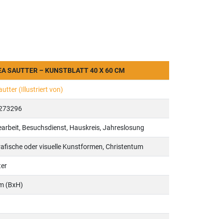
A SAUTTER – KUNSTBLATT 40 X 60 CM
tter (Illustriert von)
273296
rbeit, Besuchsdienst, Hauskreis, Jahreslosung
afische oder visuelle Kunstformen, Christentum
ter
cm (BxH)