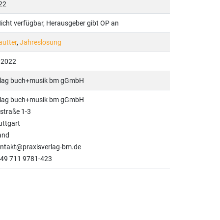
22
Nicht verfügbar, Herausgeber gibt OP an
autter
,
Jahreslosung
.2022
rlag buch+musik bm gGmbH
rlag buch+musik bm gGmbH
straße 1-3
uttgart
and
ontakt@praxisverlag-bm.de
+49 711 9781-423