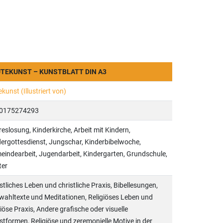
UTEKUNST – KUNSTBLATT DIN A3
kunst (Illustriert von)
0175274293
eslosung, Kinderkirche, Arbeit mit Kindern,
ergottesdienst, Jungschar, Kinderbibelwoche,
indearbeit, Jugendarbeit, Kindergarten, Grundschule,
ter
stliches Leben und christliche Praxis, Bibellesungen,
ahltexte und Meditationen, Religiöses Leben und
giöse Praxis, Andere grafische oder visuelle
tformen, Religiöse und zeremonielle Motive in der