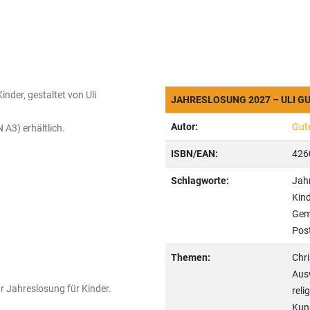
nder, gestaltet von Uli
JAHRESLOSUNG 2027 – ULI G
Autor:
Gute
 A3) erhältlich.
ISBN/EAN:
426
Schlagworte:
Jahr
Kind
Geme
Pos
Themen:
Chri
Ausw
ur Jahreslosung für Kinder.
reli
Kuns