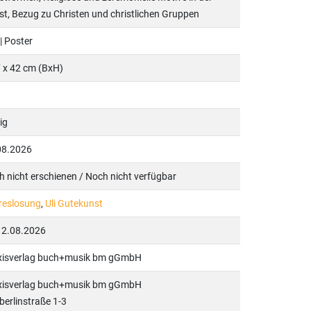
t, Bezug zu Christen und christlichen Gruppen
 | Poster
 x 42 cm (BxH)
ig
08.2026
 nicht erschienen / Noch nicht verfügbar
reslosung
,
Uli Gutekunst
12.08.2026
xisverlag buch+musik bm gGmbH
xisverlag buch+musik bm gGmbH
erlinstraße 1-3