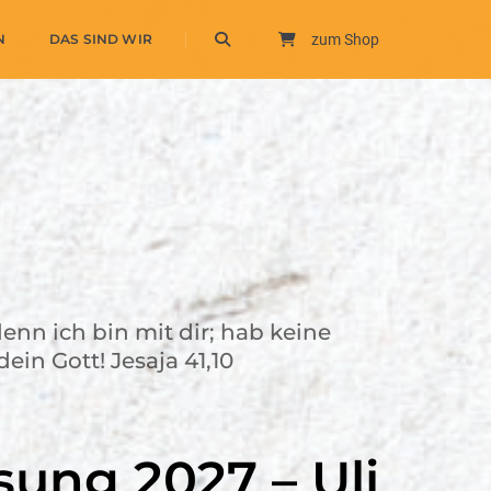
N
DAS SIND WIR
zum Shop
denn ich bin mit dir; hab keine
ein Gott! Jesaja 41,10
sung 2027 – Uli