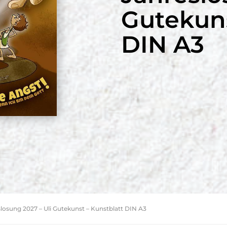
Gutekuns
DIN A3
losung 2027 – Uli Gutekunst – Kunstblatt DIN A3