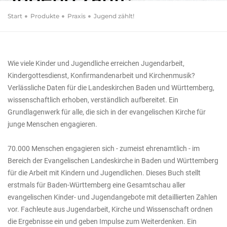
Start
Produkte
Praxis
Jugend zählt!
Ergebnisse, Herausforderungen und Perspektiven
aus der Statistik 2013 zur Arbeit mit Kindern und
Jugendlichen in den Evangelischen Landeskirchen
Baden und Württemberg
Wie viele Kinder und Jugendliche erreichen Jugendarbeit,
Kindergottesdienst, Konfirmandenarbeit und Kirchenmusik?
Verlässliche Daten für die Landeskirchen Baden und Württemberg,
wissenschaftlich erhoben, verständlich aufbereitet. Ein
Grundlagenwerk für alle, die sich in der evangelischen Kirche für
junge Menschen engagieren.
70.000 Menschen engagieren sich - zumeist ehrenamtlich - im
Bereich der Evangelischen Landeskirche in Baden und Württemberg
für die Arbeit mit Kindern und Jugendlichen. Dieses Buch stellt
erstmals für Baden-Württemberg eine Gesamtschau aller
evangelischen Kinder- und Jugendangebote mit detaillierten Zahlen
vor. Fachleute aus Jugendarbeit, Kirche und Wissenschaft ordnen
die Ergebnisse ein und geben Impulse zum Weiterdenken. Ein