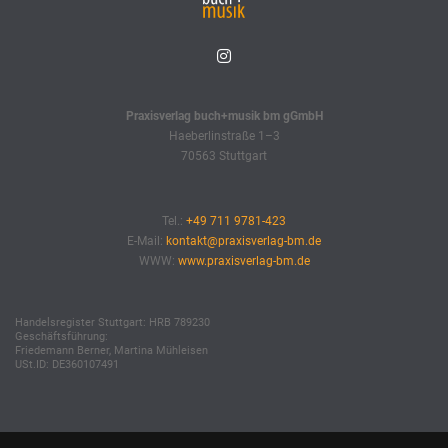
Praxisverlag buch+musik bm gGmbH
Haeberlinstraße 1–3
70563 Stuttgart
Tel.:
+49 711 9781-423
E-Mail:
kontakt@praxisverlag-bm.de
WWW:
www.praxisverlag-bm.de
Handelsregister Stuttgart: HRB 789230
Geschäftsführung:
Friedemann Berner, Martina Mühleisen
USt.ID: DE360107491