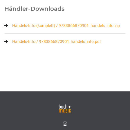
Händler-Downloads
Handels-Info (komplett) / 9783866870901_handels_info.zip
Handels-Info / 9783866870901_handels_info.pdf