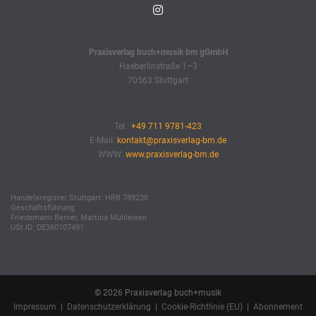
Praxisverlag buch+musik bm gGmbH
Haeberlinstraße 1–3
70563 Stuttgart
Tel.:
+49 711 9781-423
E-Mail:
kontakt@praxisverlag-bm.de
WWW:
www.praxisverlag-bm.de
Handelsregister Stuttgart: HRB 789230
Geschäftsführung:
Friedemann Berner, Martina Mühleisen
USt.ID: DE360107491
© 2026 Praxisverlag buch+musik
Impressum
|
Datenschutzerklärung
|
Cookie-Richtlinie (EU)
|
Abonnement