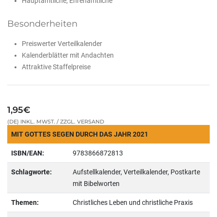
Hauptamtliche, Ehrenamtliche
Besonderheiten
Preiswerter Verteilkalender
Kalenderblätter mit Andachten
Attraktive Staffelpreise
1,95€
(DE) INKL. MWST. / ZZGL. VERSAND
MIT GOTTES SEGEN DURCH DAS JAHR 2021
ISBN/EAN:
9783866872813
Schlagworte:
Aufstellkalender, Verteilkalender, Postkarte
mit Bibelworten
Themen:
Christliches Leben und christliche Praxis