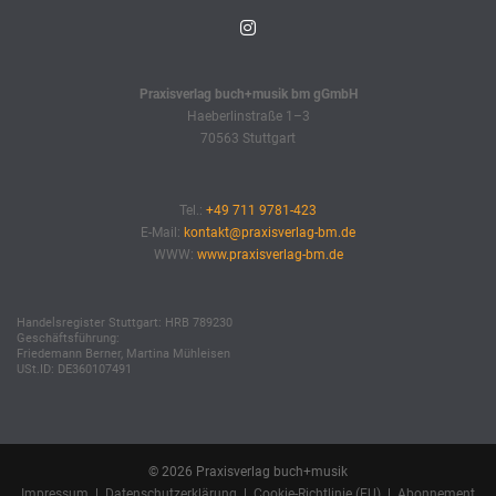
Praxisverlag buch+musik bm gGmbH
Haeberlinstraße 1–3
70563 Stuttgart
Tel.:
+49 711 9781-423
E-Mail:
kontakt@praxisverlag-bm.de
WWW:
www.praxisverlag-bm.de
Handelsregister Stuttgart: HRB 789230
Geschäftsführung:
Friedemann Berner, Martina Mühleisen
USt.ID: DE360107491
© 2026 Praxisverlag buch+musik
Impressum
|
Datenschutzerklärung
|
Cookie-Richtlinie (EU)
|
Abonnement