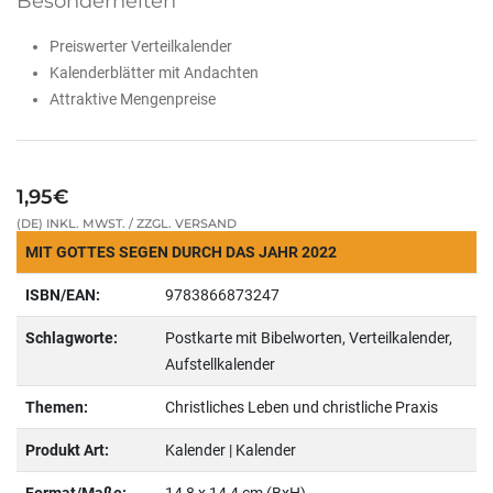
Besonderheiten
Preiswerter Verteilkalender
Kalenderblätter mit Andachten
Attraktive Mengenpreise
1,95€
(DE) INKL. MWST. / ZZGL. VERSAND
MIT GOTTES SEGEN DURCH DAS JAHR 2022
ISBN/EAN:
9783866873247
Schlagworte:
Postkarte mit Bibelworten, Verteilkalender,
Aufstellkalender
Themen:
Christliches Leben und christliche Praxis
Produkt Art:
Kalender | Kalender