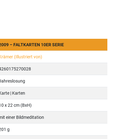
09 – FALTKARTEN 10ER SERIE
Krämer (Illustriert von)
4260175270028
Jahreslosung
Karte | Karten
10 x 22 cm (BxH)
mit einer Bildmeditation
201 g