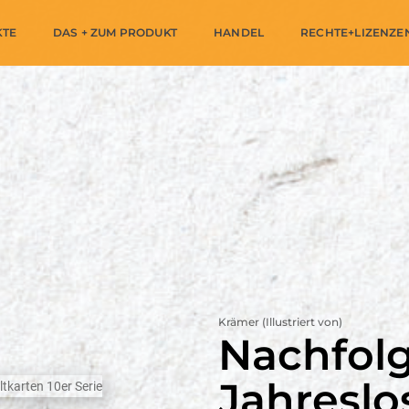
KTE
DAS + ZUM PRODUKT
HANDEL
RECHTE+LIZENZE
Krämer (Illustriert von)
Nachfol
Jahreslo