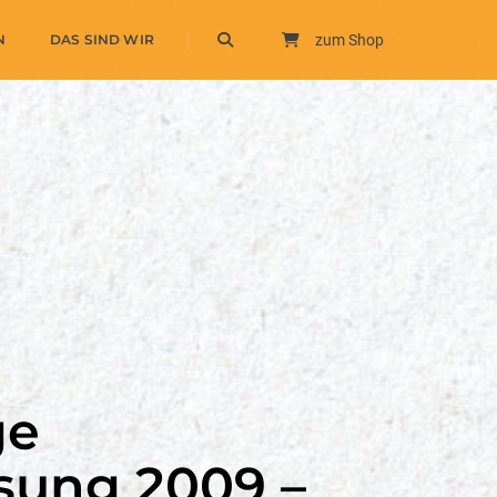
N
DAS SIND WIR
zum Shop
ge
sung 2009 –