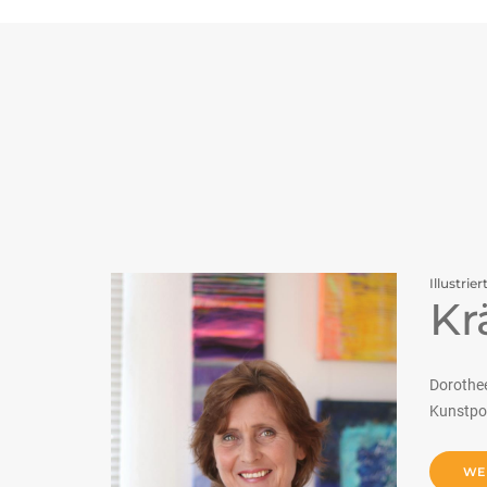
Illustrier
Kr
Dorothee
Kunstpos
WE