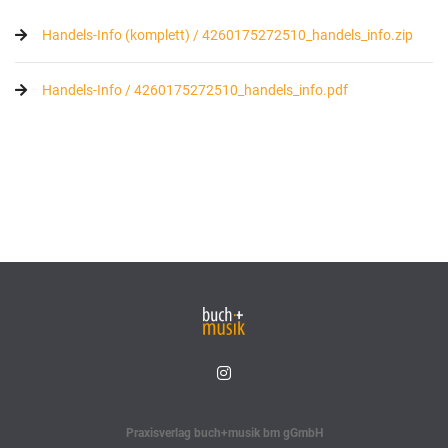
Handels-Info (komplett) / 4260175272510_handels_info.zip
Handels-Info / 4260175272510_handels_info.pdf
Praxisverlag buch+musik bm gGmbH