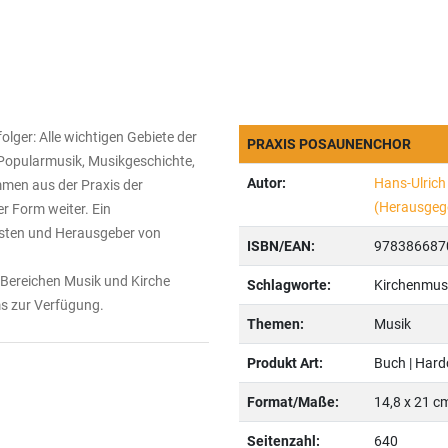
lger: Alle wichtigen Gebiete der
PRAXIS POSAUNENCHOR
 Popularmusik, Musikgeschichte,
Autor:
Hans-Ulric
men aus der Praxis der
(Herausgeg
r Form weiter. Ein
isten und Herausgeber von
ISBN/EAN:
978386687
 Bereichen Musik und Kirche
Schlagworte:
Kirchenmus
s zur Verfügung.
Themen:
Musik
Produkt Art:
Buch | Hard
Format/Maße:
14,8 x 21 c
Seitenzahl:
640