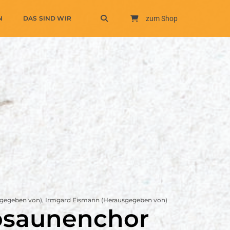
N
DAS SIND WIR
zum Shop
gegeben von), Irmgard Eismann (Herausgegeben von)
Posaunenchor