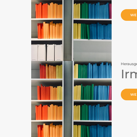
WE
Herausg
Ir
WE