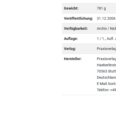
Gewicht:
781 g
Veröffentlichung:
31.12.2006
Verfügbarkeit:
Archiv / Ni
Auflage:
1 / 1., Aufl
Verlag:
Praxisverl
Hersteller:
Praxisverl
Haeberlinst
70563 Stutt
Deutschlan
E-Mail: kon
Telefon: +4