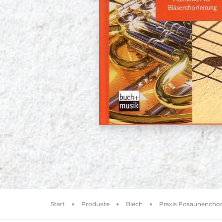
Start
Produkte
Blech
Praxis Posaunencho