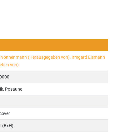
h Nonnenmann (Herausgegeben von)
,
Irmgard Eismann
eben von)
0000
ik, Posaune
cover
m (BxH)