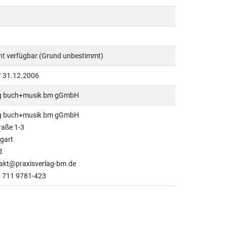
cht verfügbar (Grund unbestimmt)
. / 31.12.2006
ag buch+musik bm gGmbH
ag buch+musik bm gGmbH
raße 1-3
gart
d
takt@praxisverlag-bm.de
9 711 9781-423