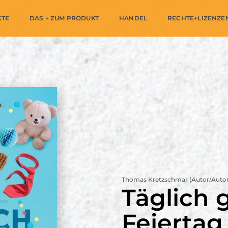
KTE
DAS + ZUM PRODUKT
HANDEL
RECHTE+LIZENZE
Thomas Kretzschmar (Autor/Autor
Täglich 
Feiertag