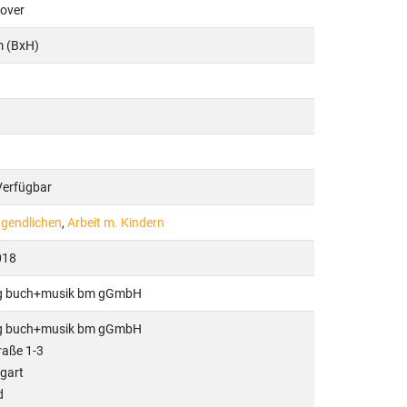
cover
m (BxH)
 Verfügbar
ugendlichen
,
Arbeit m. Kindern
018
ag buch+musik bm gGmbH
ag buch+musik bm gGmbH
raße 1-3
gart
d