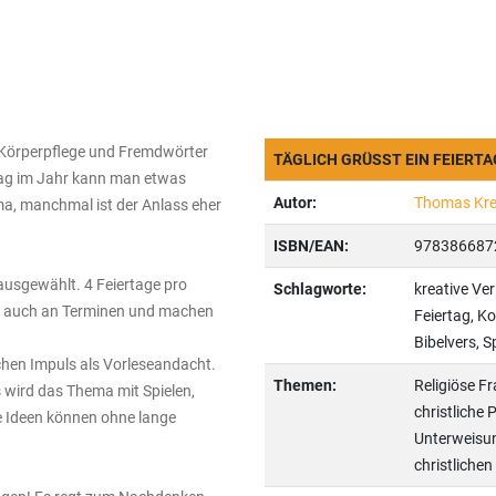
 Körperpflege und Fremdwörter
TÄGLICH GRÜSST EIN FEIERTAG
 Tag im Jahr kann man etwas
Autor:
Thomas Kre
ma, manchmal ist der Anlass eher
ISBN/EAN:
978386687
usgewählt. 4 Feiertage pro
Schlagworte:
kreative Ve
ls auch an Terminen und machen
Feiertag, K
Bibelvers, 
chen Impuls als Vorleseandacht.
Themen:
Religiöse Fr
 wird das Thema mit Spielen,
christliche 
e Ideen können ohne lange
Unterweisun
christliche