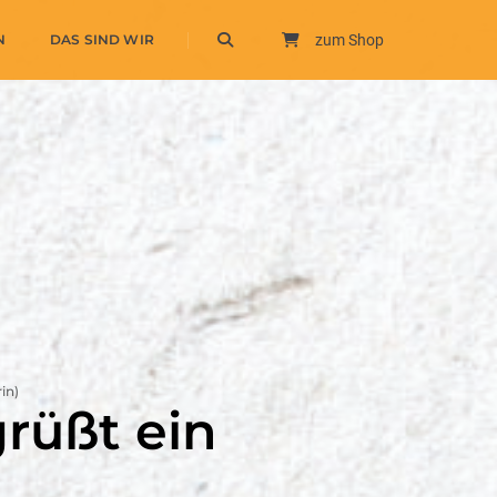
N
DAS SIND WIR
zum Shop
in)
grüßt ein