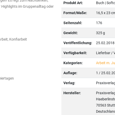
tagen! Es regt zum Nachdenken,
Produkt Art:
Buch | Soft
 Highlights im Gruppenalltag oder
Format/Maße:
16,5 x 23 c
Seitenzahl:
176
Gewicht:
325 g
rbeit, Konfiarbeit
Veröffentlichung:
25.02.2018
Verfügbarkeit:
Lieferbar /
Kategorien:
Arbeit m. J
Auflage:
1 / 25.02.2
eiertagen
Verlag:
Praxisverl
Hersteller:
Praxisverl
Haeberlinst
70563 Stutt
Deutschlan