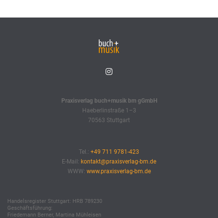
Praxisverlag buch+musik bm gGmbH
Haeberlinstraße 1–3
70563 Stuttgart
Tel.:
+49 711 9781-423
E-Mail:
kontakt@praxisverlag-bm.de
WWW:
www.praxisverlag-bm.de
Handelsregister Stuttgart: HRB 789230
Geschäftsführung:
Friedemann Berner, Martina Mühleisen