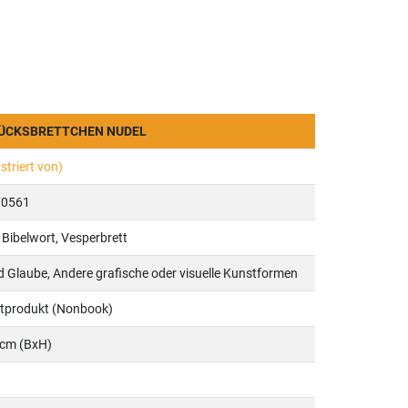
TÜCKSBRETTCHEN NUDEL
striert von)
70561
, Bibelwort, Vesperbrett
d Glaube, Andere grafische oder visuelle Kunstformen
ntprodukt (Nonbook)
 cm (BxH)