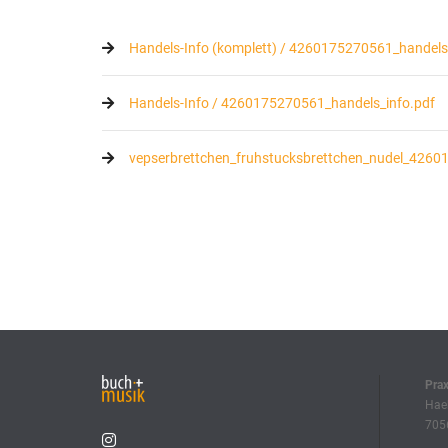
Handels-Info (komplett) / 4260175270561_handels_
Handels-Info / 4260175270561_handels_info.pdf
vepserbrettchen_fruhstucksbrettchen_nudel_4260
Pra
Haeb
7056