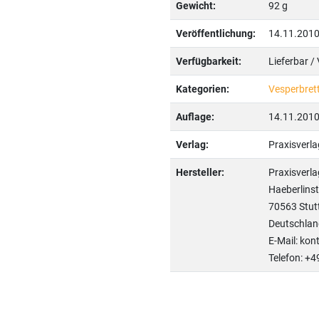
Gewicht:
92 g
Veröffentlichung:
14.11.201
Verfügbarkeit:
Lieferbar /
Kategorien:
Vesperbret
Auflage:
14.11.201
Verlag:
Praxisver
Hersteller:
Praxisver
Haeberlinst
70563 Stut
Deutschlan
E-Mail: ko
Telefon: +