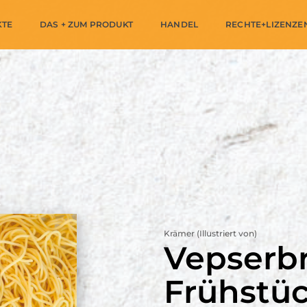
KTE
DAS + ZUM PRODUKT
HANDEL
RECHTE+LIZENZE
Krämer (Illustriert von)
Vepserbr
Frühstü