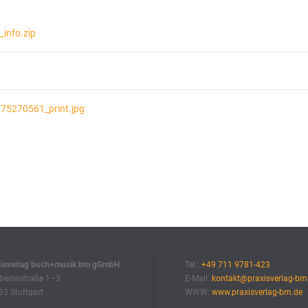
info.zip
175270561_print.jpg
xisverlag buch+musik bm gGmbH
Tel.:
+49 711 9781-423
erlinstraße 1–3
E-Mail:
kontakt@praxisverlag-bm
3 Stuttgart
WWW:
www.praxisverlag-bm.de