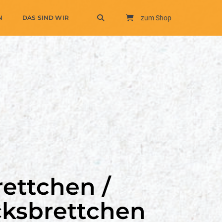
N
DAS SIND WIR
zum Shop
ettchen /
cksbrettchen