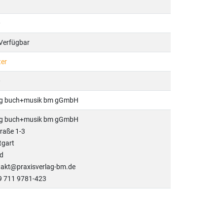
0
 Verfügbar
ter
0
lag buch+musik bm gGmbH
lag buch+musik bm gGmbH
raße 1-3
tgart
d
ntakt@praxisverlag-bm.de
49 711 9781-423