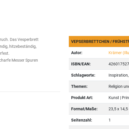
ruch. Das Vesperbrett
VEPSERBRETTCHEN / FRÜHS
ndig, hitzebeständig,
Autor:
Krämer (Illu
rfest.
 scharfe Messer Spuren
ISBN/EAN:
42601752
Schlagworte:
Inspiration
Themen:
Religion un
Produkt Art:
Kunst | Pri
Format/Maße:
23,5 x 14,5
Seitenzahl:
1