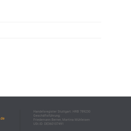
Handelsregister Stuttgart: HRB 789230
Geschäftsführung:
.de
Friedemann Berner, Martina Mühleisen
USt.ID: DE360107491