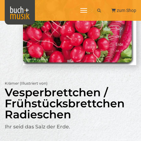
toggle navigation
zum Shop
Krämer (Illustriert von)
Vesperbrettchen /
Frühstücksbrettchen
Radieschen
Ihr seid das Salz der Erde.