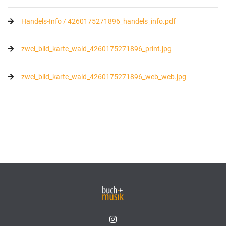
Handels-Info / 4260175271896_handels_info.pdf
zwei_bild_karte_wald_4260175271896_print.jpg
zwei_bild_karte_wald_4260175271896_web_web.jpg