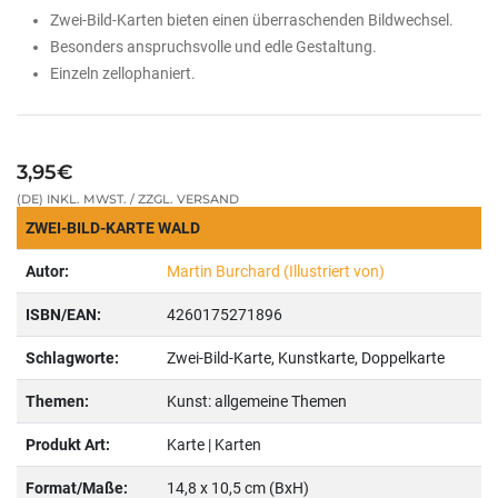
Zwei-Bild-Karten bieten einen überraschenden Bildwechsel.
Besonders anspruchsvolle und edle Gestaltung.
Einzeln zellophaniert.
3,95€
(DE) INKL. MWST. / ZZGL. VERSAND
ZWEI-BILD-KARTE WALD
Autor:
Martin Burchard (Illustriert von)
ISBN/EAN:
4260175271896
Schlagworte:
Zwei-Bild-Karte, Kunstkarte, Doppelkarte
Themen:
Kunst: allgemeine Themen
Produkt Art:
Karte | Karten
Format/Maße:
14,8 x 10,5 cm (BxH)