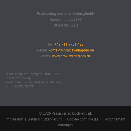
Praxisverlag buch+musik bm gGmbH
Haeberlinstraße 1–3
70563 Stuttgart
Tel.:
+49 711 9781-423
E-Mail:
kontakt@praxisverlag-bm.de
WWW:
www.praxisverlag-bm.de
Handelsregister Stuttgart: HRB 789230
Geschäftsführung:
Friedemann Berner, Martina Mühleisen
USt.ID: DE360107491
© 2026 Praxisverlag buch+musik
Impressum
|
Datenschutzerklärung
|
Cookie-Richtlinie (EU)
|
Abonnement
kündigen