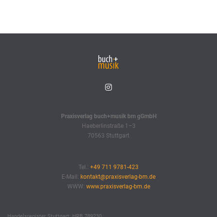
Praxisverlag buch+musik bm gGmbH
Haeberlinstraße 1–3
70563 Stuttgart
Tel.:
+49 711 9781-423
E-Mail:
kontakt@praxisverlag-bm.de
WWW:
www.praxisverlag-bm.de
Handelsregister Stuttgart: HRB 789230